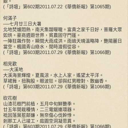
銀。
(「詩壇」第602期2011.07.22《華僑新報》第1065期)
何滿子
──七月廿三日大暑
北地焚爐悶熱，南天集靉曚曨。富貴之家千日好，普羅大眾
如烘。豪商週遊世界，貧農固守門蓬。
一陣狂飆作勢，瞬間大雨成洪。雨過天晴溫略降，艷陽麗日
當空。楓國青山綠水，閒時渡假從容。
(「詩壇」第603期2011.07.29《華僑新報》第1066期)
相見歡
──大溪地
大溪海景輝煌，夏風涼，水上人家，遙望太平洋。
草裙舞，扭胸股。眼波狂。卻與紅男瞪對、散幽香。
(「詩壇」第603期2011.07.29《華僑新報》第1066期)
砍花樹
山渣花樹門前植，五月中旬鮮艷季。
廿五年間栽種情，二三電鋸連環器。
祗因落葉惹鄰嫌，無奈傷心伐幹悸。
剎那工人己竣工，庭園空洞凝思異。
(「詩壇」第603期2011.07.29《華僑新報》第1066期)