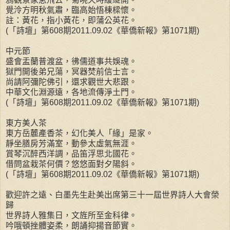
覺泠方明秋氣肅，臨高始悟棟樑懷。
註：黃花，指小黃花，即蒲公英花。
(「詩壇」第608期2011.09.02《華僑新報》第1071期)
中元節
盛會盂蘭普渡盆，彿儒道事共娛魂。
獄門開後弟兄蕩，冥器焚前信士言。
尚請阿彌陀佛引，還求觀世大悲跟。
中華文化淵源遠，各地流傳淨土門。
(「詩壇」第608期2011.09.02《華僑新報》第1071期)
東方美人茶
東方岳麓產香茶，幻化美人「緣」是家。
靜坐膳房芳滿室，動參太虛氣無涯。
賞琴沉醉西洋調，品笛浮思北國花。
借問盆栽茶何價？悠悠面對夕陽斜。
(「詩壇」第608期2011.09.02《華僑新報》第1071期)
歡迎許之遠、白墨先生赴美出席第三十一屆世界詩人大會榮
歸
世界詩人雅集日，文旌所至金科律。
吟哦頓挫體姿柔，朗誦抑揚音節實。