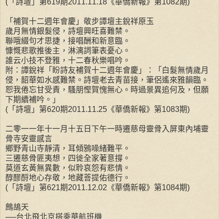
(「詩壇」第619期2011.11.18《華僑新報》第1082期)
「補賀十二週年會慶」敬步譚壇主銳祥原玉
歲月無情銀髮侵，詩壇興旺喜難禁。
聯哦綴句才思捷，接唱酬和新意臨。
慷慨悲歌推後主，淋漓詞筆表憂心。
誰云小技不登雅，十二春秋樂唱吟。
附：譚銳祥「盼詩友補賀十二週年會慶」：「白髮無情歲月
侵，韶華如水感難禁。詩壇老去青苗接，筆侶遙來雅韻臨。
恕我倦忘甘受責，騷朋慳賀愧無心。時過景異追何及，但願
下期續補吟。」
(「詩壇」第620期2011.11.25《華僑新報》第1083期)
二零一一年十一月十五日下午一時遷慈母靈骨入屏東內埔靈
骨寺安靈感言
鄉野青山寺靜清，耳傾鴉噪緒難平。
三遷慈骨匪夷想，四徙全家著意撐。
莫道玄黃無異數，似聆哀怨有悲情。
醇醪酹地心存敬，地藏菩提佑德行。
(「詩壇」第621期2011.12.02《華僑新報》第1084期)
鷓鴣天
──台北飛北京搭乘華航班機