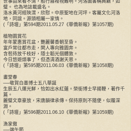
世事由來看不清，船行霧裡視難明。河洛圖書稱典籍，如
璧。 也為地誌載盛名。
洛水黃河經陝渭，欣慰。中原聖地在河坪。客屬文化河洛
地，同誼。源頭相屬一家情。
(「詩壇」第594期2011.05.27《華僑新報》第1057期)
植物園賞花
年年蒙惠賞花盆，艷麗馨香朝至昏。
富戶常往都市走，閑人專向雅園奔。
含苞待放千枝好，隱士韜光個體敦。
今日悠遊煩事了，但憑清酒謝天恩。
(「詩壇」第595期2011.06.03《華僑新報》第1058期)
畫堂春
──敬賀白墨博士五八華誕
生辰五八運光鮮，恰如出水紅蓮。榮銜博士早揚鞭，著作千
篇。
麗璧文章豪放，宋唐韻律承傳。保持原則不隨便，似履深
淵。
(「詩壇」第596期2011.06.10《華僑新報》第1059期)
漁家傲
──端午節