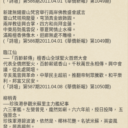
(「詩壇」第586期2011.04.01《華僑新報》第1049期)
新建無鍚靈山梵宮舉行兩岸佛教盛會感言
靈山梵塔飛龍曼，穹頂真金嵌飾圓。
兩岸教徒興合掌，四方和尚拜金蓮。
中東局勢風雲促，華夏閑情止水禪。
滿殿檀香佛像木，迴廊無處不雕椽。
(「詩壇」第586期2011.04.01《華僑新報》第1049期)
臨江仙
──「百齡薪傳」檀香山全球聖火首燃大會
代表全僑燃聖火，百齡薪遞香山。千秋萬世永相傳。興中會
議，從此處開壇。
辛亥風雲興革命，中華民主超前。推翻帝制眾騰歡。和平樂
利，邦富又民安。
(「詩壇」第587期2011.04.08《華僑新報》第1050期)
柳梢青
──珍珠港參觀米蘇里主力艦紀事
六三軍艦。左營曾見，龐然如嶄。六六年前，授日投降， 五
強簽念。
珍珠軍港碧波滄，依然是、椰林花艷。名號米蘇，英姿風
發，居高揚劍。