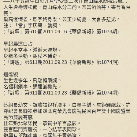
──八十五歲生日於九月份受邀三次在青山綠水間祝嘏感言
人生逢壽懷松鶴，青山綠水分三酌。茶當酒涵芬，書含香葉
芸。
巢高恆悚雀，恕字終身樂。公正少紛憂，大言多惹尤。
註：「當」字仄聲，動詞。
(「詩壇」第610期2011.09.16《華僑新報》第1073期)
早起晨運口占
早起平常事，遵循天運規。
身軀多活動，朝杖不稀奇。
(「詩壇」第611期2011.09.23《華僑新報》第1074期)
通達觀
生世幾多年，飛馳轉瞬蠲。
名韁利鎖事，通達識機先。
(「詩壇」第611期2011.09.23《華僑新報》第1074期)
蔡組長幼文、詩壇譚銳祥壇主、白墨主編、詹鉅輝總栽、許
尊紀會長聯袂參加魁北克榮光會慶祝民國百年雙十國慶暨榮
民節雙慶有感
佳年魁北聚榮民，恭賀中華百歲辰。
雙喜臨門齊慶祝，一心結草表同珍。
復興有望群彥集，衰落無干眾鶴淪？