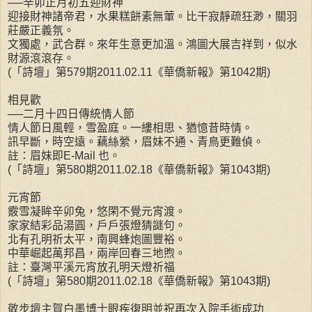
──辛卯正月初五迎財神
迎接財神諸帝君，水果糕餅素無葷。比干寂靜疏狂渺，關羽
莊嚴正義氛。
文獨處，武合群。來年生意更加溫。鴻圖大展吉祥到，似水
財源滾滾存。
(「詩壇」第579期2011.02.11《華僑新報》第1042期)
相見歡
──二月十四日傳統情人節
情人節日風輕，雪盈庭。一縷相思、猶憶昔時情。
訊早斷，時空遠。藕絲縈，眉妹不通、青鳥更難偵。
註：眉妹即E-Mail 也。
(「詩壇」第580期2011.02.18《華僑新報》第1043期)
元宵節
霰雪凝眸辛卯兔，悠閑不覺元宵渡。
家家結彩品湯圓，戶戶張燈猜謎句。
北有孔明祈太平，南興蜂炮圖豐裕。
中華崛起萬邦昌，兩岸回春三地煦。
註：臺灣平溪元宵放孔明天燈祈福
(「詩壇」第580期2011.02.18《華僑新報》第1043期)
敬步壇主賀白墨博士眼疾復明並祝再次入院手術成功