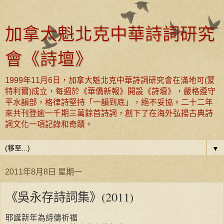
加拿大魁北克中華詩詞研究
會《詩壇》
1999年11月6日，加拿大魁北克中華詩詞研究會在滿地可(蒙
特利爾)成立，每週於《華僑新報》開設《詩壇》，嚴格遵守
平水韻部，格律詩堅持「一韻到底」，絕不妥協。二十二年
來共刊登逾一千期三萬餘首詩詞，創下了在海外弘揚古典詩
詞文化一項記錄和奇蹟。
▼
2011年8月8日 星期一
《吳永存詩詞集》(2011)
耶誕新年為詩儔祈福