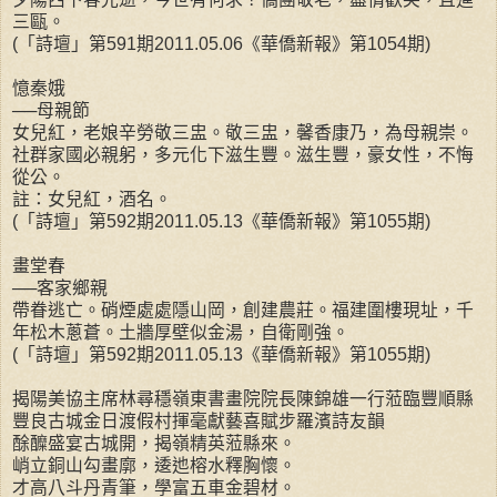
三甌。
(「詩壇」第591期2011.05.06《華僑新報》第1054期)
憶秦娥
──母親節
女兒紅，老娘辛勞敬三盅。敬三盅，馨香康乃，為母親崇。
社群家國必親躬，多元化下滋生豐。滋生豐，豪女性，不悔
從公。
註：女兒紅，酒名。
(「詩壇」第592期2011.05.13《華僑新報》第1055期)
畫堂春
──客家鄉親
帶眷逃亡。硝煙處處隱山岡，創建農莊。福建圍樓現址，千
年松木蔥蒼。土牆厚壁似金湯，自衛剛強。
(「詩壇」第592期2011.05.13《華僑新報》第1055期)
揭陽美協主席林尋穩嶺東書畫院院長陳錦雄一行蒞臨豐順縣
豐良古城金日渡假村揮毫獻藝喜賦步羅濱詩友韻
酴醾盛宴古城開，揭嶺精英蒞縣來。
峭立銅山勾畫廓，逶迆榕水釋胸懷。
才高八斗丹青筆，學富五車金碧材。