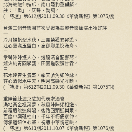
北海蛟龍伸指爪，南山隱豹重麒麟。
註：「重」，仄聲，動詞。
(「詩壇」第612期2011.09.30《華僑新報》第1075期)
台灣三個音樂團首次受邀為蒙城音樂節演出獲好評
一
冷月揚帆聖水秋，三團榮獲異邦遊。
江心蕩漾玉盤白，忘卻鄉思悅滿舟。
二
掌聲陣陣振人心，幾股清音配響琴。
爐火純青圓學藝，田園龜裂獲甘霖。
三
花木逢春生氣盛，霜天號角如吟詠。
客心清似水中天，明月高懸光互映。
(「詩壇」第612期2011.09.30《華僑新報》第1075期)
重陽節赴渥京駐加代表處酒會
滿地黃金楓葉夢，秋風陣陣頻相送。
前程遠眺追斜陽，後路回頭迎輿眾。
百歲中興砥柱山，千年不朽儒家仲。
傳承道統信心堅，祝嘏中華情意哄。
(「詩壇」第613期2011.10.07《華僑新報》第1076期)