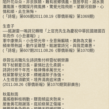
陌阡花朵朵，非余族類，難有故鄉情義。旅居亭前，湖水漪
瀾風匯。夜闌探月微風拂，驚覺光陰飛逝。望銀河寂靜，心
情和順，此生無悔。
(「詩壇」第606期2011.08.19《華僑新報》第1069期)
生查子
──銘謝雷一鳴詩兄轉贈「上官亮先生為慶祝中華民國建國百
年而作《小丑畫報》」
軍中康樂兵，小丑榮光帝。全意舞軀睛，美飾為文藝。
頻來帶熱誠，動作呈聰慧。銘謝雷詩兄，與我毘連惠。
(「詩壇」第607期2011.08.26《華僑新報》第1070期)
恭賀伍兆職先生詩詞集付梓暨杖朝榮壽
時下杖朝夏日長，豪情壯志化柔鋼。
詩詞付梓千年亮，格律傳承萬世光。
枝葉繁華兒女孝，縹緗滿架子孫強。
人生得意須歡笑，境界清高追宋唐。
(2011.08.26《華僑新報》第1070期賀辭廣告)
秋風秋雨
風搖樹幹枝梢動，驟雨傾盆夾勢來。
屋後黃花剛謝落，庭前綠葉正傷摧。
鴉觀景象急飛去，菊曉天時緩綻開。