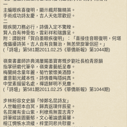
一
主編眼疾喜復明，顯示楓邦醫精英。
手術成功詩友慶，吉人天佑眾歡迎。
二
眼疾開刀務必行，詩儔入定不驚瞠。
賢人自有神垂佑，雲彩祥和瑞露呈。
附：譚銳祥「賀白墨眼疾復明」：「喜接佳音眼復明，何堪
傀儡擾詩英。吉人自有良醫治，無恙榮旋筆侶迎。」
(「詩壇」第581期2011.02.25《華僑新報》第1044期)
嶺東書畫師許典鴻屢賜墨寶寄慨步劉社長柏青原韻
指掌研磨代筆辛，嶺東書藝紙呈春。
梅蘭綺念童年麗，菊竹縈懷美酒醇。
畫意韜光藏本性，詩情養晦隱純真。
中堂素描留名處，禪語鮮明不見塵。
(「詩壇」第581期2011.02.25《華僑新報》第1044期)
步林粉容女史韻「悼鄭名昆詩友」
人世輪迴本自冥，歸真返璞伴辰星。
名昆擁有金山紫，利棣焉無雲志青?
詩筆縱談園藝郁，文心著論遺篇馨。
榕江惆悵水流緩，梓里同悲共慰靈。