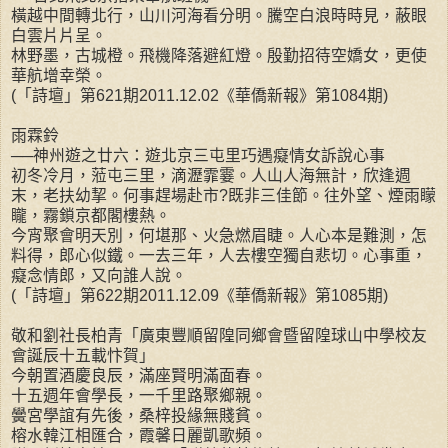
橫越中間轉北行，山川河海看分明。騰空白浪時時見，蔽眼
白雲片片呈。
林野墨，古城橙。飛機降落避紅燈。殷勤招待空嬌女，更使
華航增幸榮。
(「詩壇」第621期2011.12.02《華僑新報》第1084期)
雨霖鈴
──神州遊之廿六：遊北京三屯里巧遇癡情女訴說心事
初冬冷月，蒞屯三里，滴瀝霏霎。人山人海無計，欣逢週
末，老扶幼挈。何事趕場赴市?既非三佳節。往外望、煙雨矇
矓，霧鎖京都閣樓熱。
今宵聚會明天別，何堪那、火急燃眉睫。人心本是難測，怎
料得，郎心似鐵。一去三年，人去樓空獨自悲切。心事重，
癡念情郎，又向誰人說。
(「詩壇」第622期2011.12.09《華僑新報》第1085期)
敬和劉社長柏青「廣東豐順留隍同鄉會暨留隍球山中學校友
會誕辰十五載忭賀」
今朝置酒慶良辰，滿座賢明滿面春。
十五週年會學長，一千里路聚鄉親。
黌宮學誼有先後，桑梓投緣無賤貧。
榕水韓江相匯合，霞馨日麗凱歌頻。