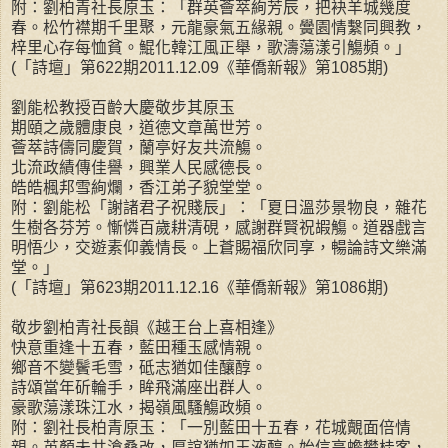
附：劉柏青社長原玉：「群英薈萃絢芳辰，把袂羊城幾度
春。松竹襟期千里聚，元龍豪氣五緣親。黌園情繫同興教，
梓里心存每恤貧。鯤化韓江風正舉，歌濤蕩漾引觴頻。」
(「詩壇」第622期2011.12.09《華僑新報》第1085期)
劉能松教授百齡大慶敬步其原玉
期頤之歲體康良，道德文章萬世芳。
薈萃詩儔同慶賀，蘭亭好友共流觴。
北流政績傳佳譽，興業人民感德長。
皓皓楓邦雪絢爛，香江弟子貌堂堂。
附：劉能松「謝諸君子祝賤辰」：「夏日溫莎景物良，雜花
生樹各芬芳。慚憐百歲耕清硯，感謝群賢祝嘏觴。道器戲言
明悟少，交遊素仰義情長。上蒼賜福欣同享，暢論詩文樂滿
堂。」
(「詩壇」第623期2011.12.16《華僑新報》第1086期)
敬步劉柏青社長韻《越王台上喜相逢》
快意重逢十五春，藍田種玉感情親。
鄉音不變鬢毛雪，砥志猶如佳釀醇。
詩頌當年斫輪手，眸飛滿座出群人。
豪歌蕩漾珠江水，揭嶺風騷觴政頻。
附：劉社長柏青原玉：「一別藍田十五春，花城覿面倍情
親。英顏未共滄桑改，厚誼猶如玉液醇。始信高蟾攀桂客，