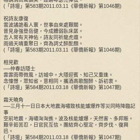
(「詩壇」第583期2011.03.11《華僑新報》第1046期)
祝詩友康復
雲波譎詭看人寰，世事由來處艱關。
昔見身強登岳健，今成體弱臥床孱。
吉人常有天神佑，詩友同祈龍虎還。
雨過天晴重聚日，齊為詞丈醉酡顏。
(「詩壇」第583期2011.03.11《華僑新報》第1046期)
相見歡
──仲春訪隱士
霏霏雨帶微風，訪城中。大隱迎賓、知己又重逢。
念憧憬，眾知省，意相同。攜酒高歌酣醉、訴初衷。
(「詩壇」第584期2011.03.18《華僑新報》第1047期)
霜天曉角
──三月十一日日本大地震海嘯致核能爐爆炸等災同時降臨記
事
空前地震，海嘯洶洶進。波及核能爐爆，天然害、多邦賑。
艱辛茹苦忍，日官民互信。團結齊心堅定，齊步伐、復興
迅。
(「詩壇」第584期2011.03.18《華僑新報》第1047期)