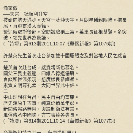
漁家傲
──天宮一號順利升空
技研向航天邁步。天宮一號沖天宇。月朗星稀親眼睹。拖長
尾，直飛霄漢太虛舞。
緊追俄羅斯後部。空間試驗稱三富。萬里長征根基豎。多突
破，領先世界為豪語。
(「詩壇」第613期2011.10.07《華僑新報》第1076期)
許楚英先生首次赴台參加雙十國慶體念及對當地人民之感言
一
楚英首次赴台成，感覺親新也慕名。
國父三民主義遍，四維八德道儒賡。
言談和悅溫柔現，態度謙良恭謹呈。
素質文明尊孔孟，大同世界此中評。
二
中山理想在台昌，民主自由均富康。
歷史還原千古事，純真延續萬年彰。
新聞傳報路無阻，輿論制衡法有當。
風俗傳承中國味，方言表達各專長。
(「詩壇」第614期2011.10.14《華僑新報》第1077期)
台灣遊組詩之廿一──偕妻遊阿里山