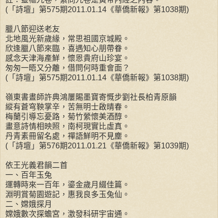
(「詩壇」第575期2011.01.14《華僑新報》第1038期)
臘八節迎送老友
北地風光新歲緣，常思祖國京城殿。
欣逢臘八節來臨，喜遇知心朋帶眷。
感念天津海產鮮，懷恩貴府山珍宴。
匆匆一晤又分離，借問何時重會面？
(「詩壇」第575期2011.01.14《華僑新報》第1038期)
嶺東書晝師許典鴻屢賜墨寶寄慨步劉社長柏青原韻
縱有蒼穹鞅掌辛，苦無明士啟晴春。
梅蘭引導忘憂路，菊竹縈懷美酒醇。
畫意詩情相映照，南柯現實比虛真。
丹青素冊留名處，禪語鮮明不見塵。
(「詩壇」第576期2011.01.21《華僑新報》第1039期)
依王光義君韻二首
一、百年玉兔
運轉時來一百年，鎏金歲月綴佳篇。
淵明賞菊園遊記，惠我良多玉兔仙。
二、嫦娥探月
嫦娥數次探蟾宮，激發科研宇宙通。