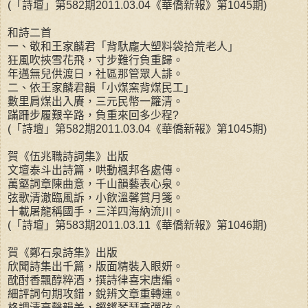
(「詩壇」第582期2011.03.04《華僑新報》第1045期)
和詩二首
一、敬和王家麟君「背馱龐大塑料袋拾荒老人」
狂風吹挾雪花飛，寸步難行負重歸。
年邁無兒供渡日，社區那管眾人誹。
二、依王家麟君韻「小煤窯背煤民工」
數里肩煤出入賡，三元民幣一籮清。
蹣跚步履艱辛路，負重來回多少程?
(「詩壇」第582期2011.03.04《華僑新報》第1045期)
賀《伍兆職詩詞集》出版
文壇泰斗出詩篇，哄動楓邦各處傳。
萬壑詞章陳曲意，千山韻藝表心泉。
弦歌清澈臨風訴，小飲溫馨賞月箋。
十載屠龍稱國手，三洋四海納流川。
(「詩壇」第583期2011.03.11《華僑新報》第1046期)
賀《鄭石泉詩集》出版
欣聞詩集出千篇，版面精裝入眼妍。
酖酎香飄醇粹酒，撰詩律喜宋唐編。
細評詞句期攻錯，銳辨文章重轉連。
格調清高聲韻美，鏗鏘琴瑟亮彈弦。