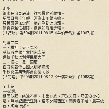
走步
細水長流見底清，祥雲慢動訴離情。
星辰日月千年轉，河海山川萬古鳴。
莫管飄蓬無定所，猶存剛勁渡東瀛。
俯身穿越低欄障，健步如飛走步輕。
(「詩壇」第604期2011.08.05《華僑新報》第1067期)
對聯二幅
一、橫批：天下為公
薪傳百歲艱辛奮鬥承宏業
道統千秋樂利便民慶大同
二、橫批：雙十國慶
百歲祝薪傳古國文明承道統
千秋開盛典新邦舊雨慶同歡
(「詩壇」第605期2011.08.12《華僑新報》第1068期)
陌上花
──旅思
相思似藕，絲連不斷，永縈心底。迢逖天涯，尺素沒從投
遞。無端記起沅江路，躍馬夕陽西墜。願青春不老，風華依
舊，婉柔行懿。