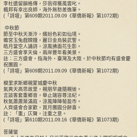
李杜遺留韻格傳，莎翁得獲風雲叱。
楓邦有幸出良師，海外無愁差逸筆。
(「詩壇」第609期2011.09.09《華僑新報》第1072期)
中秋節
節至中秋天漸泠，繽紛色彩如仙境。
蟾宮玉兔戲嫦娥，麗日金烏裝武警。
皓月當空人誦詩，涼風拂面花生影。
三方盛會享天倫，兩岸豐年看美景。
註：三方盛會，指海外、臺灣及大陸，於中秋節均有盛會慶
祝團圓。
(「詩壇」第609期2011.09.09《華僑新報》第1072期)
模里求斯鄉親蒙城慶中秋
氣爽天高思故里，親朋早歲隨親徙。
言談客套重鄉音，舉止端容尊法紀。
秋氣蕭蕭葉滿庭，涼風陣陣菊盈市。
人齊盛會合家歡，賞月團圓分餅喜。
註：「重」仄聲，注重之意。
(「詩壇」第610期2011.09.16《華僑新報》第1073期)
菩薩蠻