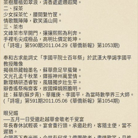
茶樹層植如翠浪，清香處處邇遐聞。
二、採茶
少女採茶忙，腰間繫竹筐。
情歌飄陣陣，歡笑滿山岡。
三、茶市
文峰茶市早開門，攘攘熙熙為利奔。
手裡毛尖成極品，高明比價定乾坤。
(「詩壇」第590期2011.04.29《華僑新報》第1053期)
奉和古求能詞丈「李國平院士百年祭」於武漢大學謁李國平
教授雕像
揭嶺昂藏翰墨名，蘇華鼎足早蜚聲。
文光孔孟千秋業，鐸振神州萬里情。
數理精研憑睿智，風騷獨步壯生平。
瓣香遙祭梅齋客，故國嬋娟照膽明。
註：蘇華(蘇步青)、華羅庚、李國平，為當時數學界三大師。
(「詩壇」第591期2011.05.06《華僑新報》第1054期)
眼兒媚
──五月一日受邀赴越華會敬老千叟宴
年長春休試輕裘。宴會重行頭。承邀赴約，客隨主便，當不
遲猶。
夕陽西下春光逝，今世有何求？僑團敬老，盡情歡笑，且進