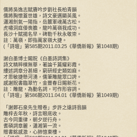
儒將吳逸志賦賡吟步劉社長柏青韻
儒將胸懷蓋世雄，詩文豪邁顯英風。
瀟湘劍氣一陽指，岳麓軍魂萬古松。
虎嘯洞庭倭喪膽，龍吟萬嶺我成功。
長沙十賦揚名早。碑勒千秋永敬崇。
註：萬嶺，即指萬家嶺大捷。
(「詩壇」第585期2011.03.25《華僑新報》第1048期)
謝白墨博士賜貺《白墨詩詞集》
詩文精粹樸無華，著論千篇耀彩霞。
縷述詞章分甚細，窮研經史類如麻。
才思敏捷懸河湧，儒筆雕龍眾口誇。
感謝貺書臨翠竹，金豐春日賜新花。
註：雕龍，為動名詞，可作形容詞。
(「詩壇」第586期2011.04.01《華僑新報》第1049期)
「謝鄭石泉先生贈卷」步許之遠詩翁韻
雕梓去年秋，詩言眼底收。
古今同重律，朝夕逆行舟。
耆碩詞章麗，瀟湘第一流。
贈書銘感激，心肺憶東樓。