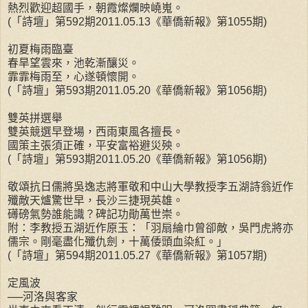
熱烈歡迎超國手，朝霞燦爛映嶢嵬。
(「詩壇」第592期2011.05.13《華僑新報》第1055期)
初夏梅雨臨臺
春旱望雲來，池乾漸釀災。
霏霏梅雨至，心遂頓懷開。
(「詩壇」第593期2011.05.20《華僑新報》第1056期)
雙英拼選舉
雙英競選早登場，西雨東風各擅長。
國策主張須正確，平安富裕避災殃。
(「詩壇」第593期2011.05.20《華僑新報》第1056期)
敬頌抗日儒將吳逸志將軍敬和中山大學教授李五湖詩翁近作
殲敵天爐驚世早，長沙三捷現英雄。
礡磅氣勢誰能識？碑記功勛萬世崇。
附：李教授五湖近作原玉：「羽扇綸巾曾卻敵，吳門虎將亦
儒宗。剛毫盡化殲仇劍，十萬倭頭血染紅。」
(「詩壇」第594期2011.05.27《華僑新報》第1057期)
定風波
──河洛與客家