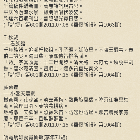
千篇稿件編新冊，萬卷詩詞現古思。
平仄吟哦流水景，騷朋酬唱伏波姿。
欣逢六百期刊出，普照陽光竟日熙。
(「詩壇」第600期2011.07.08《華僑新報》第1063期)
千秋歲
──看族譜
千年族譜。追溯軒轅祖。孔子題，延陵墓。不膺王爵事，泰
伯三讓吳。湯田輩，康熙傳旨排名賦。
「啟」字當頭處，十二世開步。清大將，六奇著。領饒平剿
撫。碧水環清圃。豐順士，類多質直先秦父。
(「詩壇」第601期2011.07.15《華僑新報》第1064期)
蘇幕遮
──小暑天農家
樹蒼蔥，花茂盛。淡去黃梅、熱帶旋風猛。降雨江准雲集
勁。管理田園、莫讓農耕病。
地將暾，天欲醒。照顧禾苗、防澇也防蜢。艱苦農民家有
慶。那管千辛、且進酴酥酩。
(「詩壇」第601期2011.07.15《華僑新報》第1064期)
唁電炳雄妻舅仙逝(享年71歲)