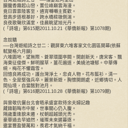
朦朧香霧起山巒，置位峰巔雲海漫。
竟日霏霏陸客至，通宵囀囀主賓歡。
登高步道根基好，跨水橋樑墩側湍。
良夜歌聲欣滿室，佳晨眺望旭光丹。
(「詩壇」第615期2011.10.21《華僑新報》第1078期)
念奴驕
──台灣遊組詩之廿二：觀屏東六堆客家文化園區開幕(依蘇
軾變格六月韻)
六堆園地，望無際、蒼翠環圍亭闕。開創新天，唐宋客、飄
海東征俊傑。鮮明腥草，薑花遍道，美繞池塘郁。中華傳
統，梅花不懼霜雪。
回憶良將成功，護台灣淨土，忠貞人物。花布藍衫，清一
色、全是堅強兵卒。麗景新遊，胸懷開朗處，近鄉情切。人
間仙境，自當酩對池月。
(「詩壇」第616期2011.10.28《華僑新報》第1079期)
與曾敬伉儷台北會晤承盛宴款待余夫婦記趣
藏鋒韜晦市中屋，世事關心仍入腹。
隔歲重逢貌未遷，杖朝超越頭光禿。
豪華過去早逌然，璀璨未來遲暮逐。
邀宴豐盈營萬和，羨君才氣納千福。