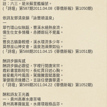
註：六三，是米蘇里艦編號。
(「詩壇」第587期2011.04.08《華僑新報》第1050期)
依詩友鄧清泉韻「詠豐順溫泉」
一
翠竹環山似執甌，豐溪水繞熱泉流。
儒生仕女多情種，赤膊遊玩不覺羞。
二
豐良古鎮裊輕煙，溪水環流多少年。
莫想巫山神女會，溫泉泡澡樂如仙。
(「詩壇」第588期2011.04.15《華僑新報》第1051期)
酬詩步韻有感
酬詩步韻必跟從，字裡行間唐宋宗。
霞彩書雲斟短句，長虹貫日述心胸。
披星戴月吟風雨，駕霧騰雲賦墨龍。
筆健隨流逢體己，言談任便露華濃。
(「詩壇」第589期2011.04.22《華僑新報》第1052期)
酬和詩友王光義
一、貴州高寨水庫茶場
貴州高寨霧氤氳，水庫環栽極品芬。