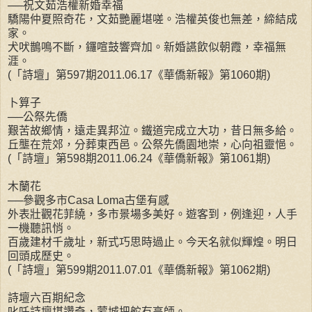
──祝文茹浩權新婚幸福
驕陽仲夏照奇花，文茹艷麗堪嗟。浩權英俊也無差，締結成
家。
犬吠鵲鳴不斷，鑼喧鼓響齊加。新婚讌飲似朝霞，幸福無
涯。
(「詩壇」第597期2011.06.17《華僑新報》第1060期)
卜算子
──公祭先僑
艱苦故鄉情，遠走異邦泣。鐵道完成立大功，昔日無多給。
丘壟在荒郊，分葬東西邑。公祭先僑園地崇，心向祖靈悒。
(「詩壇」第598期2011.06.24《華僑新報》第1061期)
木蘭花
──參觀多市Casa Loma古堡有感
外表壯觀花菲繞，多市景場多美好。遊客到，例逢迎，人手
一機聽訊悄。
百歲建材千歲址，新式巧思時過止。今天名就似輝煌。明日
回頭成歷史。
(「詩壇」第599期2011.07.01《華僑新報》第1062期)
詩壇六百期紀念
叱吒詩壇堪讚奇，蒙城把舵有高師。