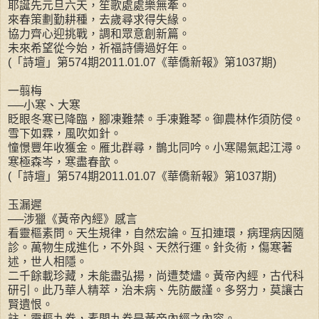
耶誕先元旦六天，笙歌處處樂無牽。
來春策劃勤耕種，去歲尋求得失緣。
協力齊心迎挑戰，調和眾意創新篇。
未來希望從今始，祈福詩儔過好年。
(「詩壇」第574期2011.01.07《華僑新報》第1037期)
一翦梅
──小寒、大寒
眨眼冬寒已降臨，腳凍難禁。手凍難琴。御農林作須防侵。
雪下如霖，風吹如針。
憧憬豐年收獲金。雁北群尋，鵲北同吟。小寒陽氣起江潯。
寒極森岑，寒盡春歆。
(「詩壇」第574期2011.01.07《華僑新報》第1037期)
玉漏遲
──涉獵《黃帝內經》感言
看靈樞素問。天生規律，自然宏論。互扣連環，病理病因隨
診。萬物生成進化，不外與、天然行運。針灸術，傷寒著
述，世人相隱。
二千餘載珍藏，未能盡弘揚，尚遭焚燼。黃帝內經，古代科
研引。此乃華人精萃，治未病、先防嚴謹。多努力，莫讓古
賢遺恨。
註：靈樞九卷，素問九卷是黃帝內經之內容。