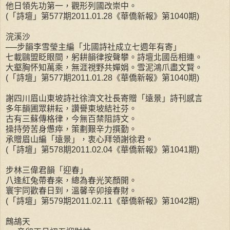
他日領先功第一，觀形列國改崇中。
(「詩壇」第577期2011.01.28《華僑新報》第1040期)
浣溪沙
──步韻李雪瑩主編「北國詩社成立七週年有寄」
七載鷗盟眨眼間，躬耕韻律按聲攀。詩壇北國岳相連。
大壑胸怀知萬乘，無涯視野共嬋娟。雪泥鴻爪盡文賢。
(「詩壇」第577期2011.01.28《華僑新報》第1040期)
謝四川眉山東坡詩社徐濟文社長寄贈「遠景」詩刊感言
多年韻圃眾耕耘，讚譽東坡結社芬。
古有三蘇傳格律，今無百禁阻詩文。
操持勞苦身憊瘁，策劃艱辛力撰勤。
承贈眉山編「遠景」，衷心拜領謝徐君。
(「詩壇」第578期2011.02.04《華僑新報》第1041期)
步林三偉君韻「迎春」
八逢紅兔帶春來，總為春光笑顏開。
寰宇同歡春日到，溫馨辛卯接春財。
(「詩壇」第579期2011.02.11《華僑新報》第1042期)
鷓鴣天