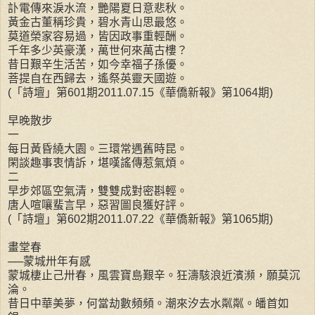
訃電傳來淚水流，艷陽夏日意悲秋。
黃金古董稱珍貴，碧水青山思最悠。
莫道榮家容易過，皆因政事重輕酬。
千年多少英豪漢，萬世何來萬古樓？
昔日艱辛生活苦，如今幸福子孫優。
菩提自在西歸去，遙祭英靈天國遊。
(「詩壇」第601期2011.07.15《華僑新報》第1064期)
早晚散步
一
每日黃昏繞大園。三環常遇舊時昆。
閑談趣事衷情訴，堪嘆謠傳惹氣煩。
二
早步郊區空氣清，雙雙成對密斟輕。
唐人喧嚷蜚言早，惡習圖良獲好評。
(「詩壇」第602期2011.07.22《華僑新報》第1065期)
畫堂春
──蒙城卅年有感
蒙城棲止己卅春，風雲寶島艱辛。狂濤駭浪近濱瀕，願莫沉
淪。
昔日中華美夢，何當劫數頻頻。潮來汐去水粼粼。皤首如