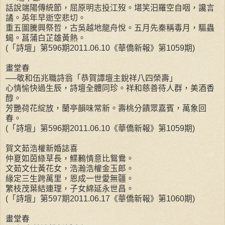
話說端陽傳統節，屈原明志投江歿。堪笑汨羅空自咽，讒言
譎。英年早逝空悲切。
重五圖騰興祭哲，古吳越地龍舟悅。五月先秦稱毒月，驅蟲
蝎。菖蒲白芷雄黃熱。
(「詩壇」第596期2011.06.10《華僑新報》第1059期)
畫堂春
──敬和伍兆職詩翁「恭賀譚壇主銳祥八四榮壽」
心情愉快過生辰，詩壇全體同珍。祥和慈善待人群，美酒香
醇。
芳艷荷花綻放，蘭亭韻味常新。壽桃分饋眾嘉賓，萬象回
春。
(「詩壇」第596期2011.06.10《華僑新報》第1059期)
賀文茹浩權新婚誌喜
仲夏如茵綠草長，鰈鶼情意比鴛鴦。
文茹文仕黃花女，浩瀚浩權金玉郎。
緣定三生跨萬里，恩成一世愛無疆。
繁枝茂葉結連理，子女綿延永世昌。
(「詩壇」第597期2011.06.17《華僑新報》第1060期)
畫堂春